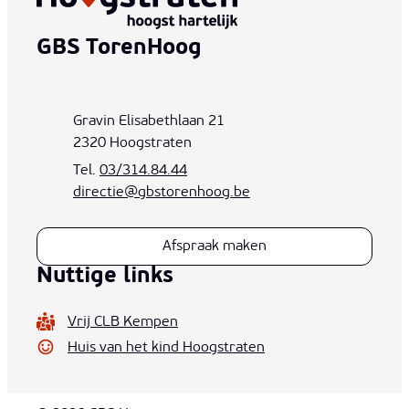
Contact & openingsuren
GBS TorenHoog
Adres
Gravin Elisabethlaan 21
,
2320
Hoogstraten
03/314.84.44
E-mail
directie
@
gbstorenhoog.be
Afspraak maken
Nuttige links
Vrij CLB Kempen
Huis van het kind Hoogstraten