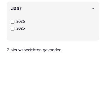
Filter op
Jaar
2026
2025
7 nieuwsberichten gevonden.
Back to school 27 augustus 2027