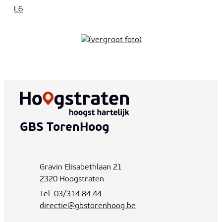
L6
Contact & openingsuren
GBS TorenHoog
Adres
Gravin Elisabethlaan 21
,
2320
Hoogstraten
03/314.84.44
E-mail
directie
@
gbstorenhoog.be