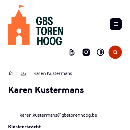
Naar inhoud
GBS Hoogstraten
Menu
Zoek to
Hoog contrast
Bingel
Instagram
Startpagina
L6
Karen Kustermans
Karen Kustermans
Contact
E-mail
karen.kustermans
@
gbstorenhoog.be
Functies
Klasleerkracht